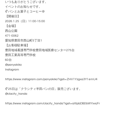
いつもありがとうございます。
イベントのお知らせです。
🥐パンとお菓子とコーヒー🍪
【開催日】
2026.1.25（日）11:00-15:00
【会場】
西山公園
471-0062
愛知県豊田市西山町5丁目1
【お客様駐車場】
豊田地域看護専門学校豊田地域医療センター275台
豊田工業高等専門学校
60台
@panyakiko
Instagram
https://www.instagram.com/panyakiko?igsh=ZHV1Yzgxa3Y1emU4
🥐25日は「クラシティ半田パンの日」販売ございます。
@clacity_handa
https://www.instagram.com/clacity_handa?igsh=aXlpbDB0bWYxejFr