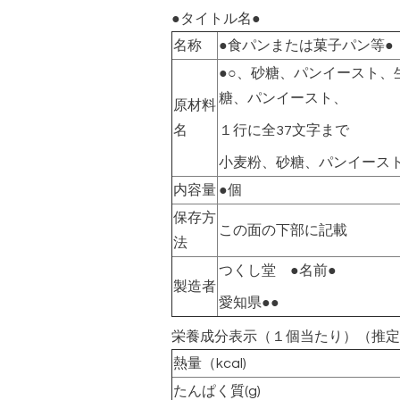
●タイトル名●
名称
●食パンまたは菓子パン等●
●○、砂糖、パンイースト、
糖、パンイースト、
原材料
名
１行に全37文字まで
小麦粉、砂糖、パンイース
内容量
●個
保存方
この面の下部に記載
法
つくし堂 ●名前●
製造者
愛知県●●
栄養成分表示（１個当たり）（推定
熱量（kcal)
たんぱく質(g)