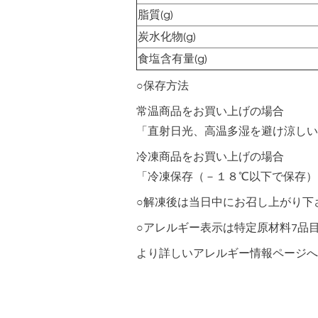
脂質(g)
炭水化物(g)
食塩含有量(g)
○保存方法
常温商品をお買い上げの場合
「直射日光、高温多湿を避け涼しい
冷凍商品をお買い上げの場合
「冷凍保存（－１８℃以下で保存）
○解凍後は当日中にお召し上がり下
○アレルギー表示は特定原材料7品
より詳しいアレルギー情報ページへ