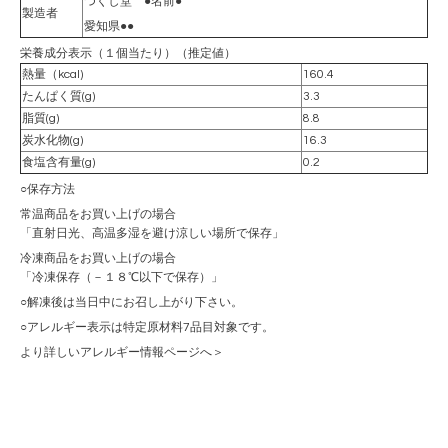
つくし堂 ●名前●
製造者
愛知県●●
栄養成分表示（１個当たり）（推定値）
熱量（kcal)
160.4
たんぱく質(g)
3.3
脂質(g)
8.8
炭水化物(g)
16.3
食塩含有量(g)
0.2
○保存方法
常温商品をお買い上げの場合
「直射日光、高温多湿を避け涼しい場所で保存」
冷凍商品をお買い上げの場合
「冷凍保存（－１８℃以下で保存）」
○解凍後は当日中にお召し上がり下さい。
○アレルギー表示は特定原材料7品目対象です。
より詳しいアレルギー情報ページへ＞