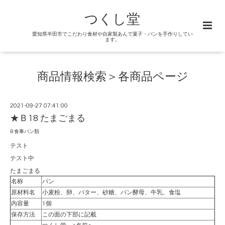
つくし堂
愛知県半田市でこだわり食材や自家製あんで菓子・パンを手作りしてい
ます。
商品情報検索＞各商品ページ
2021-09-27 07:41:00
★Ｂ18 たまごまる
B 食事パン類
テスト
テスト中
たまごまる
名称
パン
原材料名
小麦粉、卵、バター、砂糖、パン酵母、牛乳、食塩
内容量
1個
保存方法
この面の下部に記載