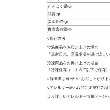
たんぱく質(g)
脂質(g)
炭水化物(g)
食塩含有量(g)
○保存方法
常温商品をお買い上げの場合
「直射日光、高温多湿を避け涼しい
冷凍商品をお買い上げの場合
「冷凍保存（－１８℃以下で保存）
○解凍後は当日中にお召し上がり下
○アレルギー表示は特定原材料7品
より詳しいアレルギー情報ページへ