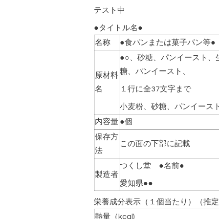
テスト中
●タイトル名●
名称
●食パンまたは菓子パン等●
●○、砂糖、パンイースト、
糖、パンイースト、
原材料
名
１行に全37文字まで
小麦粉、砂糖、パンイース
内容量
●個
保存方
この面の下部に記載
法
つくし堂 ●名前●
製造者
愛知県●●
栄養成分表示（１個当たり）（推定
熱量（kcal)