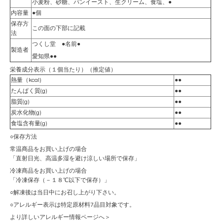
小麦粉、砂糖、パンイースト、生クリーム、食塩、●
内容量
●個
保存方
この面の下部に記載
法
つくし堂 ●名前●
製造者
愛知県●●
栄養成分表示（１個当たり）（推定値）
熱量（kcal)
●●
たんぱく質(g)
●●
脂質(g)
●●
炭水化物(g)
●●
食塩含有量(g)
●●
○保存方法
常温商品をお買い上げの場合
「直射日光、高温多湿を避け涼しい場所で保存」
冷凍商品をお買い上げの場合
「冷凍保存（－１８℃以下で保存）」
○解凍後は当日中にお召し上がり下さい。
○アレルギー表示は特定原材料7品目対象です。
より詳しいアレルギー情報ページへ＞