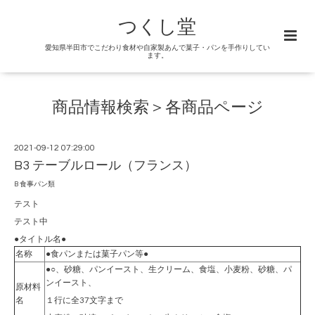
つくし堂
愛知県半田市でこだわり食材や自家製あんで菓子・パンを手作りしてい
ます。
商品情報検索＞各商品ページ
2021-09-12 07:29:00
B3 テーブルロール（フランス）
B 食事パン類
テスト
テスト中
●タイトル名●
名称
●食パンまたは菓子パン等●
●○、砂糖、パンイースト、生クリーム、食塩、小麦粉、砂糖、パ
ンイースト、
原材料
名
１行に全37文字まで