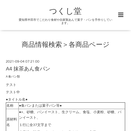
つくし堂
愛知県半田市でこだわり食材や自家製あんで菓子・パンを手作りしてい
ます。
商品情報検索＞各商品ページ
2021-09-04 07:21:00
A4 抹茶あん食パン
A 食パン類
テスト
テスト中
●タイトル名●
名称
●食パンまたは菓子パン等●
●○、砂糖、パンイースト、生クリーム、食塩、小麦粉、砂糖、パ
ンイースト、
原材料
名
１行に全37文字まで