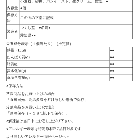
小麦粉、砂糖、パンイースト、生クリーム、食塩、●
内容量
●個
保存方
この面の下部に記載
法
つくし堂 ●名前●
製造者
愛知県●●
栄養成分表示（１個当たり）（推定値）
熱量（kcal)
●●
たんぱく質(g)
●●
脂質(g)
●●
炭水化物(g)
●●
食塩含有量(g)
●●
○保存方法
常温商品をお買い上げの場合
「直射日光、高温多湿を避け涼しい場所で保存」
冷凍商品をお買い上げの場合
「冷凍保存（－１８℃以下で保存）」
○解凍後は当日中にお召し上がり下さい。
○アレルギー表示は特定原材料7品目対象です。
より詳しいアレルギー情報ページへ＞